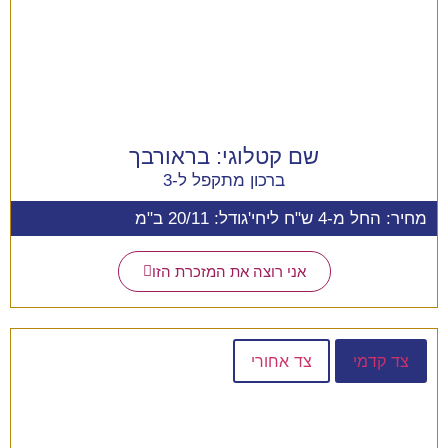
שם קטלוגי:
בראורבך
ברכון מתקפל ל-3
מחיר: החל מ-4 ש"ח ליחי'
גודל: 20/11 ב"מ
אני רוצה את המזכרת הזו
צד קדמי
צד אחורי