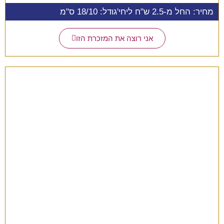
מחיר: החל מ-2.5 ש"ח ליחי'
גודל: 18/10 ס"מ
אני רוצה את המזכרת הזו