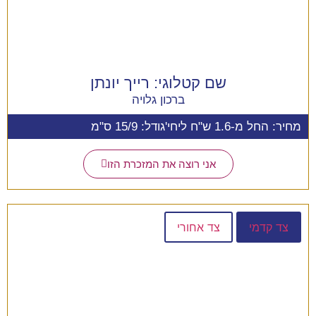
שם קטלוגי:
רייך יונתן
ברכון גלויה
מחיר: החל מ-1.6 ש"ח ליחי'
גודל: 15/9 ס"מ
אני רוצה את המזכרת הזו
צד קדמי
צד אחורי