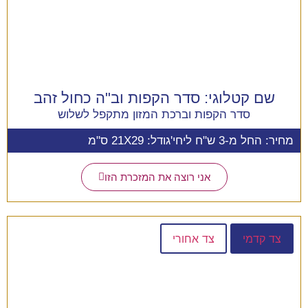
שם קטלוגי:
סדר הקפות וב"ה כחול זהב
סדר הקפות וברכת המזון מתקפל לשלוש
מחיר: החל מ-3 ש"ח ליחי'
גודל: 21X29 ס"מ
אני רוצה את המזכרת הזו
צד קדמי
צד אחורי