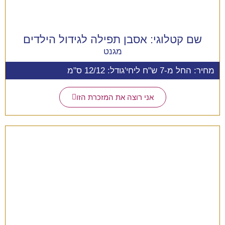
שם קטלוגי:
אסבן תפילה לגידול הילדים
מגנט
מחיר: החל מ-7 ש"ח ליחי'
גודל: 12/12 ס"מ
אני רוצה את המזכרת הזו