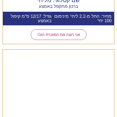
שם קטלוגי:
מליחי
ברכון מתקפל באמצע
מחיר: החל מ-2.2 ליחי' מינימום
גודל: 12/17 ס"מ קיפול
100 יחי'
באמצע
אני רוצה את המזכרת הזו