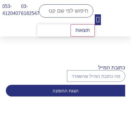
053-
03-
4120407​
6182547
תוצאות
יצירת קשר
כתובת המייל
הצגת ההזמנה