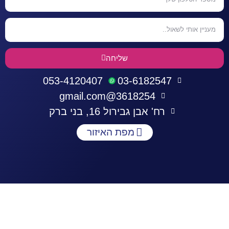
שליחה
053-4120407
03-6182547
3618254@gmail.com
רח' אבן גבירול 16, בני ברק
מפת האיזור
התחברות