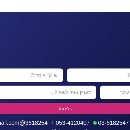
שליחה
3618254@gmail.com
053-4120407
03-6182547