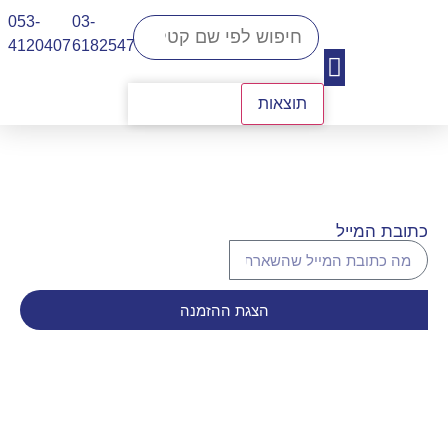
053-
03-
4120407​
6182547
תוצאות
יצירת קשר
כתובת המייל
הצגת ההזמנה