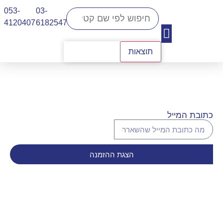
053-
03-
4120407​
6182547
תוצאות
יצירת קשר
כתובת המייל
הצגת ההזמנה