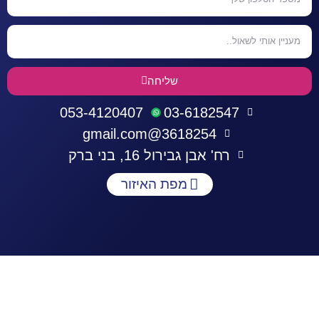
שליחה
053-4120407
03-6182547
3618254@gmail.com
רח' אבן גבירול 16, בני ברק
מפת האיזור
התחברות