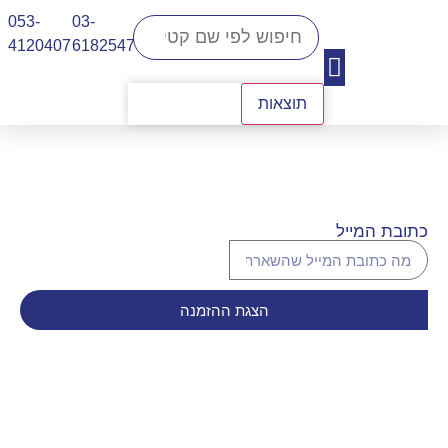
053-
03-
4120407​
6182547
תוצאות
יצירת קשר
כתובת המייל
הצגת ההזמנה