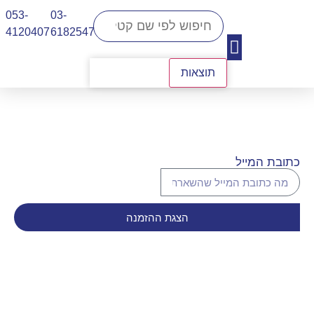
053-
03-
4120407​
6182547
תוצאות
יצירת קשר
כתובת המייל
הצגת ההזמנה