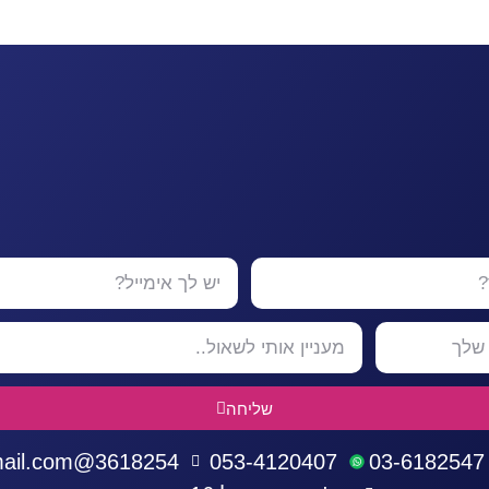
שליחה
3618254@gmail.com
053-4120407
03-6182547