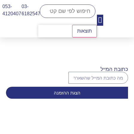
053-
03-
4120407​
6182547
תוצאות
יצירת קשר
כתובת המייל
הצגת ההזמנה