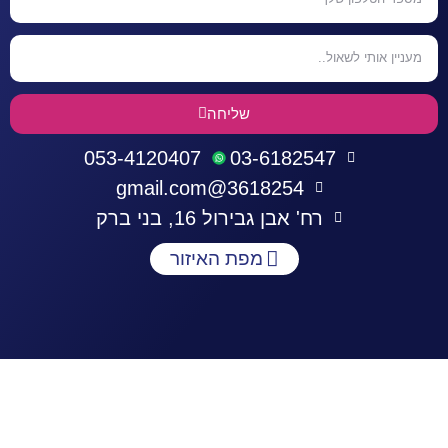
שליחה
053-4120407
03-6182547
3618254@gmail.com
רח' אבן גבירול 16, בני ברק
מפת האיזור
התחברות