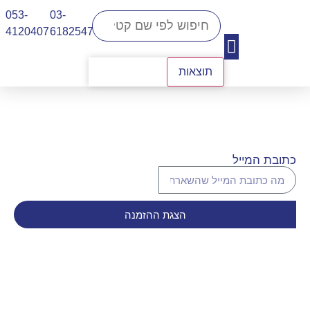
053-
03-
4120407​
6182547
תוצאות
יצירת קשר
כתובת המייל
הצגת ההזמנה