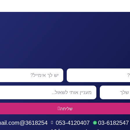
שליחה
3618254@gmail.com
053-4120407
03-6182547