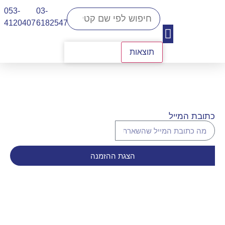
053-
03-
4120407​
6182547
תוצאות
יצירת קשר
כתובת המייל
הצגת ההזמנה