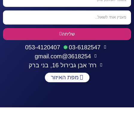
שליחה
053-4120407
03-6182547
3618254@gmail.com
רח' אבן גבירול 16, בני ברק
מפת האיזור
התחברות