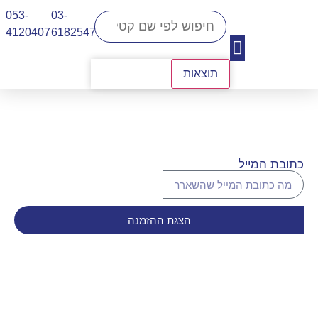
053-
03-
4120407​
6182547
תוצאות
יצירת קשר
כתובת המייל
הצגת ההזמנה