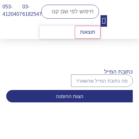
053-
03-
4120407​
6182547
תוצאות
יצירת קשר
כתובת המייל
הצגת ההזמנה