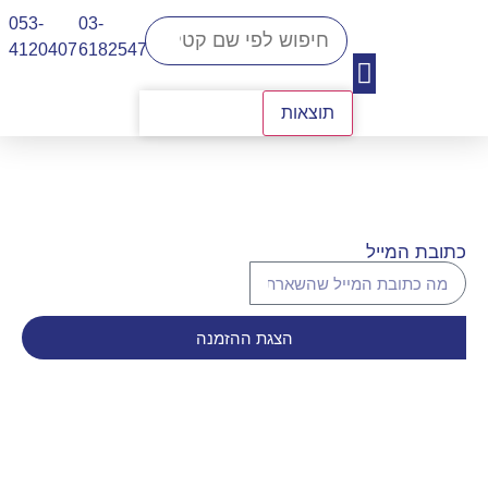
053-
03-
4120407​
6182547
תוצאות
יצירת קשר
כתובת המייל
הצגת ההזמנה