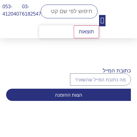
053-
03-
4120407​
6182547
תוצאות
יצירת קשר
כתובת המייל
הצגת ההזמנה