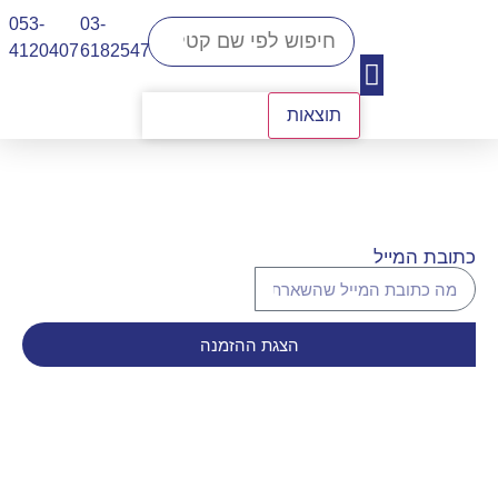
053-
03-
4120407​
6182547
תוצאות
יצירת קשר
כתובת המייל
הצגת ההזמנה