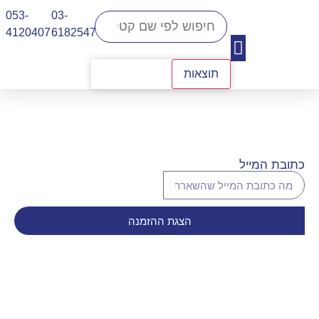
053-
03-
4120407​
6182547
תוצאות
יצירת קשר
כתובת המייל
הצגת ההזמנה