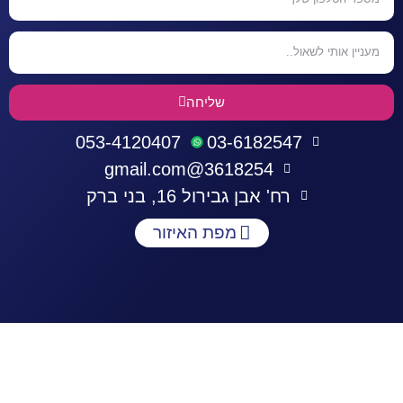
שליחה
053-4120407
03-6182547
3618254@gmail.com
רח' אבן גבירול 16, בני ברק
מפת האיזור
התחברות