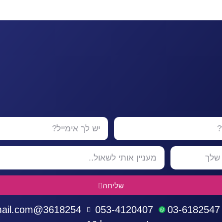
שליחה
3618254@gmail.com
053-4120407
03-6182547