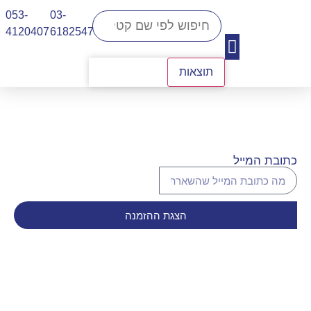
053-
03-
4120407​
6182547
תוצאות
יצירת קשר
כתובת המייל
הצגת ההזמנה