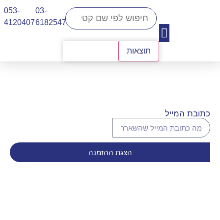
053-
03-
4120407​
6182547
תוצאות
יצירת קשר
כתובת המייל
הצגת ההזמנה