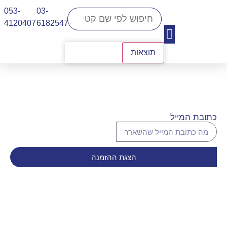
053-
03-
4120407​
6182547
תוצאות
יצירת קשר
כתובת המייל
הצגת ההזמנה