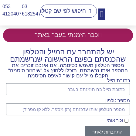
053-
03-
4120407​
6182547
יצירת קשר
כבר הזמנתי בעבר באתר
יש להתחבר עם המייל והטלפון
שהכנסתם בפעם הראשונה שנרשמתם
מספר הטלפון משמש כסיסמה. אם אינכם זוכרים את
המספר איתו נרשמתם, תוכלו ללחוץ על "שיחזור סיסמה"
ותקבלו מייל עם קישור לאיפס הסיסמה.
כתובת מייל
מספר טלפון
זכור אותי
התחברות לאתר