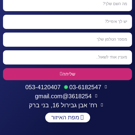
שליחה
053-4120407
03-6182547
3618254@gmail.com
רח' אבן גבירול 16, בני ברק
מפת האיזור
התחברות