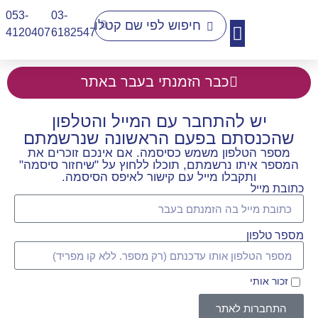
053-
03-
4120407​
6182547
יצירת קשר
כבר הזמנתי בעבר באתר
יש להתחבר עם המייל והטלפון
שהכנסתם בפעם הראשונה שנרשמתם
מספר הטלפון משמש כסיסמה. אם אינכם זוכרים את
המספר איתו נרשמתם, תוכלו ללחוץ על "שיחזור סיסמה"
ותקבלו מייל עם קישור לאיפס הסיסמה.
כתובת מייל
מספר טלפון
זכור אותי
התחברות לאתר