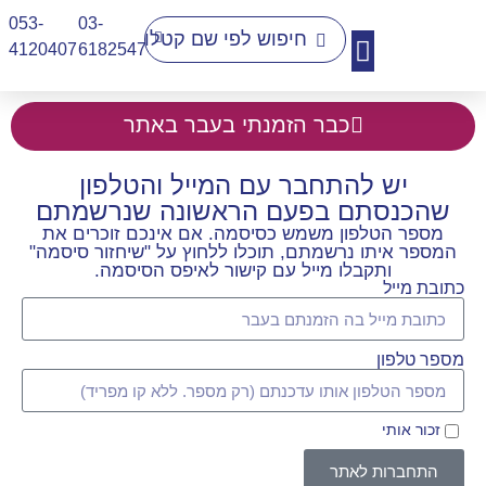
053-
03-
4120407​
6182547
יצירת קשר
כבר הזמנתי בעבר באתר
יש להתחבר עם המייל והטלפון
שהכנסתם בפעם הראשונה שנרשמתם
מספר הטלפון משמש כסיסמה. אם אינכם זוכרים את
המספר איתו נרשמתם, תוכלו ללחוץ על "שיחזור סיסמה"
ותקבלו מייל עם קישור לאיפס הסיסמה.
כתובת מייל
מספר טלפון
זכור אותי
התחברות לאתר