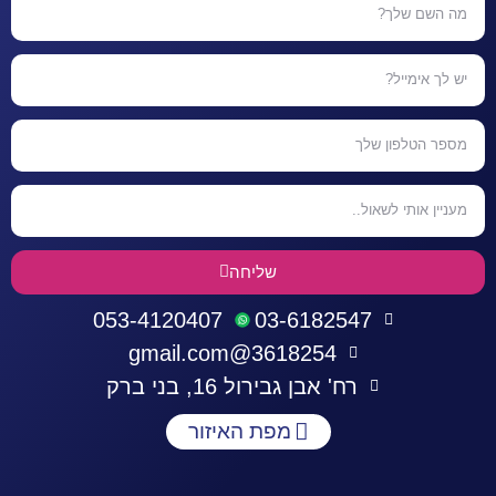
שליחה
053-4120407
03-6182547
3618254@gmail.com
רח' אבן גבירול 16, בני ברק
מפת האיזור
התחברות