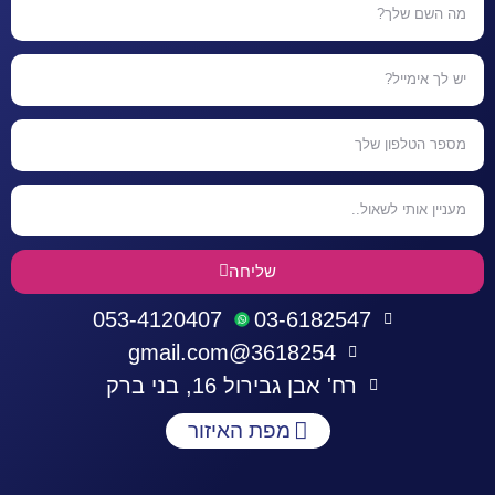
שליחה
053-4120407
03-6182547
3618254@gmail.com
רח' אבן גבירול 16, בני ברק
מפת האיזור
התחברות