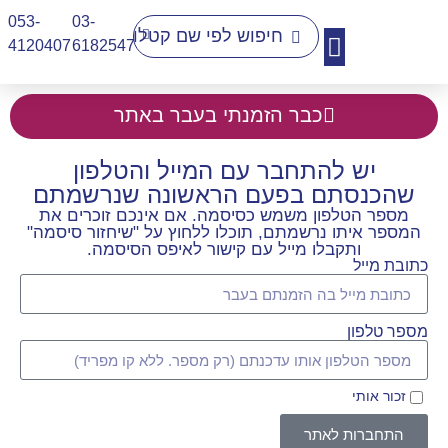
053-
03-
4120407​
6182547
יצירת קשר
כבר הזמנתי בעבר באתר
יש להתחבר עם המייל והטלפון
שהכנסתם בפעם הראשונה שנרשמתם
מספר הטלפון משמש כסיסמה. אם אינכם זוכרים את
המספר איתו נרשמתם, תוכלו ללחוץ על "שיחזור סיסמה"
ותקבלו מייל עם קישור לאיפס הסיסמה.
כתובת מייל
מספר טלפון
זכור אותי
התחברות לאתר