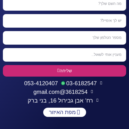
שליחה
053-4120407
03-6182547
3618254@gmail.com
רח' אבן גבירול 16, בני ברק
מפת האיזור
התחברות