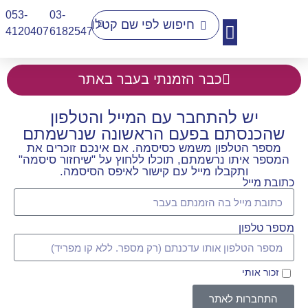
053-
03-
4120407​
6182547
יצירת קשר
כבר הזמנתי בעבר באתר
יש להתחבר עם המייל והטלפון
שהכנסתם בפעם הראשונה שנרשמתם
מספר הטלפון משמש כסיסמה. אם אינכם זוכרים את
המספר איתו נרשמתם, תוכלו ללחוץ על "שיחזור סיסמה"
ותקבלו מייל עם קישור לאיפס הסיסמה.
כתובת מייל
מספר טלפון
זכור אותי
התחברות לאתר