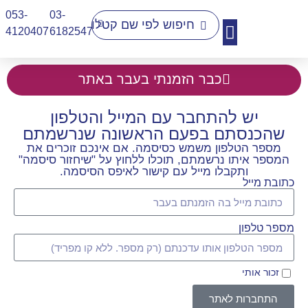
053-
03-
4120407​
6182547
יצירת קשר
כבר הזמנתי בעבר באתר
יש להתחבר עם המייל והטלפון
שהכנסתם בפעם הראשונה שנרשמתם
מספר הטלפון משמש כסיסמה. אם אינכם זוכרים את
המספר איתו נרשמתם, תוכלו ללחוץ על "שיחזור סיסמה"
ותקבלו מייל עם קישור לאיפס הסיסמה.
כתובת מייל
מספר טלפון
זכור אותי
התחברות לאתר