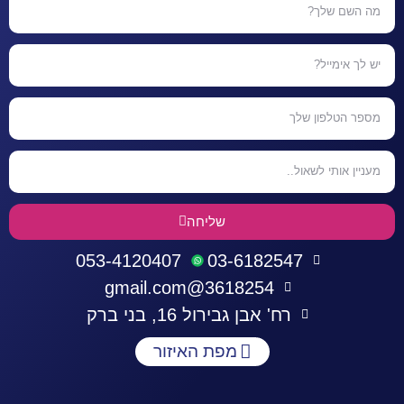
שליחה
053-4120407
03-6182547
3618254@gmail.com
רח' אבן גבירול 16, בני ברק
מפת האיזור
התחברות