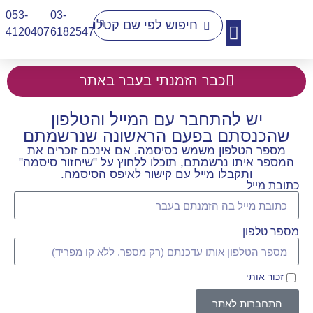
053-
03-
4120407​
6182547
יצירת קשר
כבר הזמנתי בעבר באתר
יש להתחבר עם המייל והטלפון
שהכנסתם בפעם הראשונה שנרשמתם
מספר הטלפון משמש כסיסמה. אם אינכם זוכרים את
המספר איתו נרשמתם, תוכלו ללחוץ על "שיחזור סיסמה"
ותקבלו מייל עם קישור לאיפס הסיסמה.
כתובת מייל
מספר טלפון
זכור אותי
התחברות לאתר