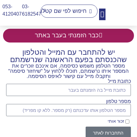
053-
03-
4120407​
6182547
יצירת קשר
כבר הזמנתי בעבר באתר
יש להתחבר עם המייל והטלפון
שהכנסתם בפעם הראשונה שנרשמתם
מספר הטלפון משמש כסיסמה. אם אינכם זוכרים את
המספר איתו נרשמתם, תוכלו ללחוץ על "שיחזור סיסמה"
ותקבלו מייל עם קישור לאיפס הסיסמה.
כתובת מייל
מספר טלפון
זכור אותי
התחברות לאתר