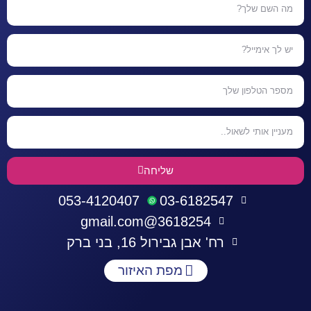
שליחה
053-4120407
03-6182547
3618254@gmail.com
רח' אבן גבירול 16, בני ברק
מפת האיזור
התחברות