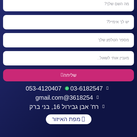
שליחה
053-4120407
03-6182547
3618254@gmail.com
רח' אבן גבירול 16, בני ברק
מפת האיזור
התחברות