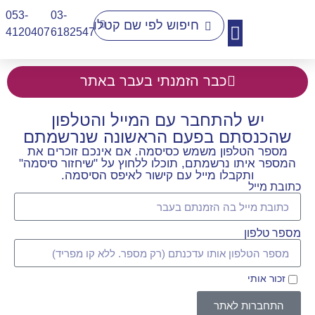
053-
03-
4120407​
6182547
יצירת קשר
כבר הזמנתי בעבר באתר
יש להתחבר עם המייל והטלפון
שהכנסתם בפעם הראשונה שנרשמתם
מספר הטלפון משמש כסיסמה. אם אינכם זוכרים את
המספר איתו נרשמתם, תוכלו ללחוץ על "שיחזור סיסמה"
ותקבלו מייל עם קישור לאיפס הסיסמה.
כתובת מייל
מספר טלפון
זכור אותי
התחברות לאתר