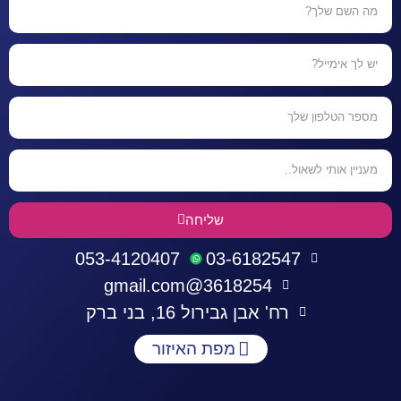
שליחה
053-4120407
03-6182547
3618254@gmail.com
רח' אבן גבירול 16, בני ברק
מפת האיזור
התחברות