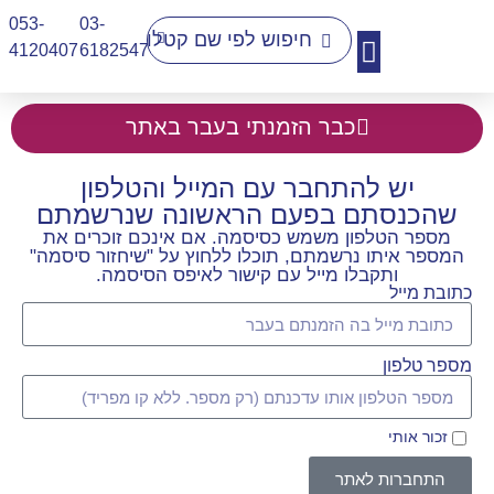
053-
03-
4120407​
6182547
יצירת קשר
כבר הזמנתי בעבר באתר
יש להתחבר עם המייל והטלפון
שהכנסתם בפעם הראשונה שנרשמתם
מספר הטלפון משמש כסיסמה. אם אינכם זוכרים את
המספר איתו נרשמתם, תוכלו ללחוץ על "שיחזור סיסמה"
ותקבלו מייל עם קישור לאיפס הסיסמה.
כתובת מייל
מספר טלפון
זכור אותי
התחברות לאתר