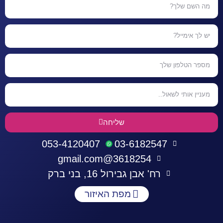
שליחה
053-4120407
03-6182547
3618254@gmail.com
רח' אבן גבירול 16, בני ברק
מפת האיזור
התחברות