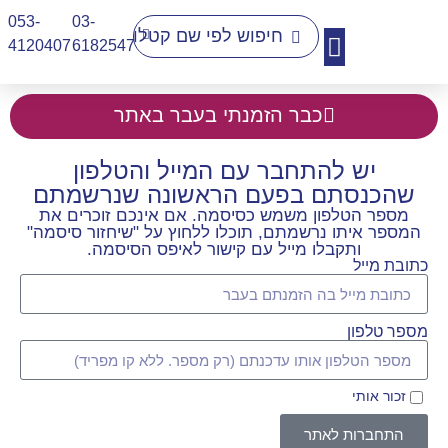
053-
03-
4120407​
6182547
יצירת קשר
כבר הזמנתי בעבר באתר
יש להתחבר עם המייל והטלפון
שהכנסתם בפעם הראשונה שנרשמתם
מספר הטלפון משמש כסיסמה. אם אינכם זוכרים את
המספר איתו נרשמתם, תוכלו ללחוץ על "שיחזור סיסמה"
ותקבלו מייל עם קישור לאיפס הסיסמה.
כתובת מייל
מספר טלפון
זכור אותי
התחברות לאתר