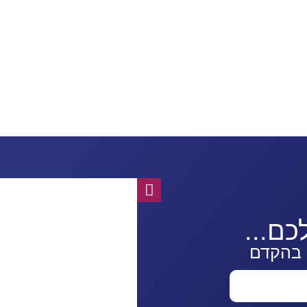
ם...
 בהקדם