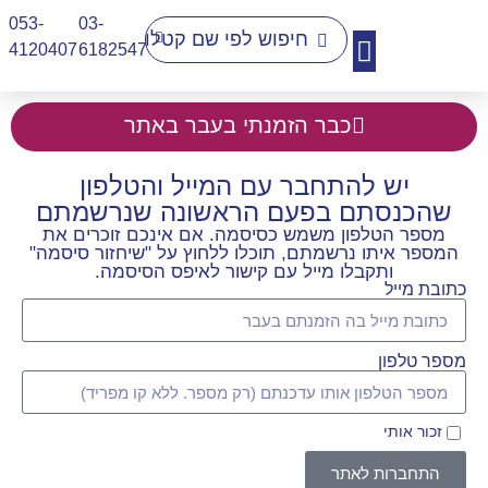
053-
03-
4120407​
6182547
יצירת קשר
כבר הזמנתי בעבר באתר
יש להתחבר עם המייל והטלפון
שהכנסתם בפעם הראשונה שנרשמתם
מספר הטלפון משמש כסיסמה. אם אינכם זוכרים את
המספר איתו נרשמתם, תוכלו ללחוץ על "שיחזור סיסמה"
ותקבלו מייל עם קישור לאיפס הסיסמה.
כתובת מייל
מספר טלפון
זכור אותי
התחברות לאתר