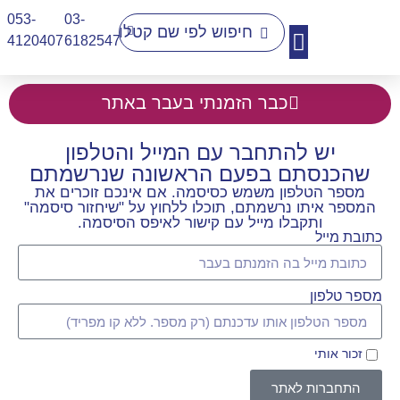
053-
03-
4120407​
6182547
יצירת קשר
כבר הזמנתי בעבר באתר
יש להתחבר עם המייל והטלפון
שהכנסתם בפעם הראשונה שנרשמתם
מספר הטלפון משמש כסיסמה. אם אינכם זוכרים את
המספר איתו נרשמתם, תוכלו ללחוץ על "שיחזור סיסמה"
ותקבלו מייל עם קישור לאיפס הסיסמה.
כתובת מייל
מספר טלפון
זכור אותי
התחברות לאתר