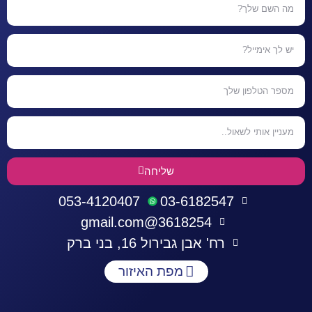
שליחה
053-4120407
03-6182547
3618254@gmail.com
רח' אבן גבירול 16, בני ברק
מפת האיזור
התחברות