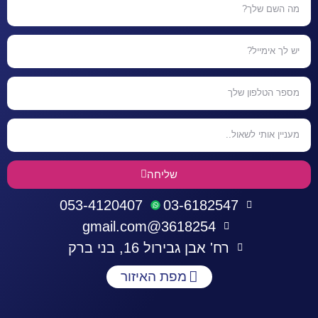
שליחה
053-4120407
03-6182547
3618254@gmail.com
רח' אבן גבירול 16, בני ברק
מפת האיזור
התחברות