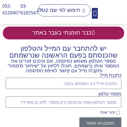
053-
03-
4120407​
6182547
יצירת קשר
כבר הזמנתי בעבר באתר
יש להתחבר עם המייל והטלפון
שהכנסתם בפעם הראשונה שנרשמתם
מספר הטלפון משמש כסיסמה. אם אינכם זוכרים את
המספר איתו נרשמתם, תוכלו ללחוץ על "שיחזור סיסמה"
ותקבלו מייל עם קישור לאיפס הסיסמה.
כתובת מייל
מספר טלפון
זכור אותי
התחברות לאתר