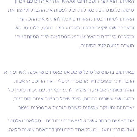
האירוע, הוא יוצר רושם חיובי ומשאיר את האורחים עם זיכרון
מתוק. כל פרט קטן, כמו לוגו, יכול לעשות את ההבדל ולהפוך את
האירוע למיוחד במינו. האורחים יוכלו להרגיש את ההשקעה
והאהבה שהושקעה בתכנון האירוע כולו. בנוסף, הלוגו משמש
כמזכרת מיוחדת מהאירוע והוא מסמל את היום המיוחד שבו
הנערה הגיעה לגיל המצוות.
באירועים בדפוס של מיכל שימל, אנו מאמינים שהזמנה לאירוע היא
הרבה יותר מפיסת נייר או מסר דיגיטלי – זהו הרושם הראשון,
ההתרגשות הראשונה, והציפייה לרגע המיוחד. עם ניסיון מוכח של
כמעט שני עשורים בתחום, מיכל שימל מביאה איתה מומחיות,
יצירתיות ותשוקה אמיתית ליצירת הזמנות שמספרות סיפור.
אנו מציעים מבחר עשיר של עיצובים ייחודיים – מקלאסי ואלגנטי
ועד מודרני ונועז – כשכל אחד מהם ניתן להתאמה אישית מלאה.