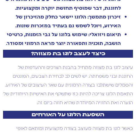
לחוגגת, דבר שמוסיף תחושת יוקרה ומקצועיות.
זיכרון מתמשך: הלוגו יישאר כחלק מהזיכרון של
האירוע, ויוכל לשמש גם בעתיד במזכרות שונות.
תיאום ויזואלי: שימוש בלוגו על גבי הזמנות, כרטיסי
הושבה, תוכניה ותפאורה יוצר מראה הרמוני ומסודר.
כיצד לעצב לוגו בת מצווה?
עיצוב לוגו בת מצווה מתחיל בהבנת הצרכים וההעדפות של
החוגגת ובני משפחתה. יש לשים לב לבחירת הצבעים, הפונטים
והסמלים שישתלבו בצורה הרמונית עם שאר העיצובים של האירוע.
התאמת הלוגו צריכה להיות כזו שתשקף את האישיות הייחודית של
הנערה ואת החוויה המיוחדת שהיא חווה ביום זה.
השפעת הלוגו על האורחים
כאשר לוגו בת מצווה מעוצב בצורה מקצועית ומותאם לאופי