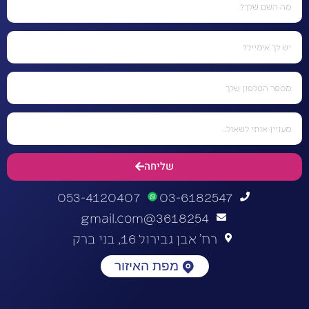
שליחה
053-4120407
03-6182547
3618254@gmail.com
רח' אבן גבירול 16, בני ברק
מפת האיזור
התחברות