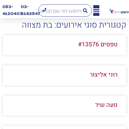
053-
03-
4120407​
6182547
קטגורית סוגי אירועים: בת מצווה
טפסים #13576
רוני אליצור
נועה שיר