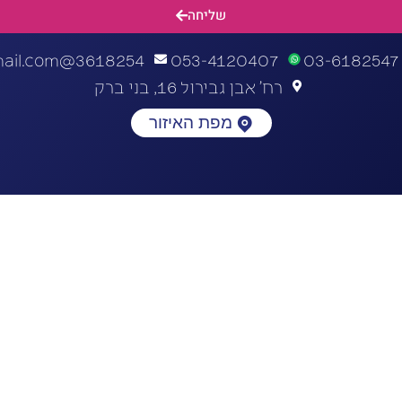
שליחה
3618254@gmail.com
053-4120407
03-6182547
רח' אבן גבירול 16, בני ברק
מפת האיזור
התחברות